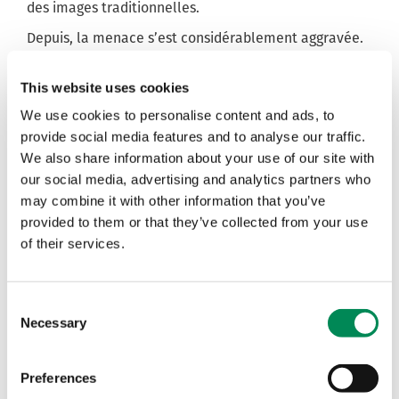
des images traditionnelles.
Depuis, la menace s’est considérablement aggravée.
Grâce aux progrès rapides de la technologie, les
contenus les plus convaincants générés par l’IA
This website uses cookies
peuvent désormais être visuellement impossibles à
We use cookies to personalise content and ads, to
distinguer d’images et de vidéos réelles.
provide social media features and to analyse our traffic.
Read the full article at
.
Le Monde
We also share information about your use of our site with
our social media, advertising and analytics partners who
may combine it with other information that you’ve
Tags
provided to them or that they’ve collected from your use
of their services.
IWF IN THE NEWS
LE MONDE
Consent
Necessary
Selection
UK parents warned over posting
images of children amid AI sexual
Preferences
abuse fears