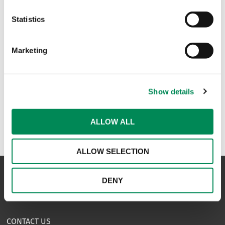
Statistics
The devastating impact of
sextortion scams targeting
teenagers
Marketing
AI-generated child abuse material
surges in Europe, data shows
Show details
ALLOW ALL
ALLOW SELECTION
DENY
NAVIGATION
CONTACT US